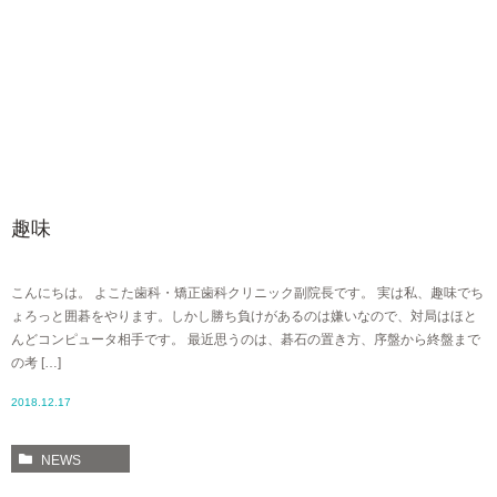
趣味
こんにちは。 よこた歯科・矯正歯科クリニック副院長です。 実は私、趣味でち
ょろっと囲碁をやります。しかし勝ち負けがあるのは嫌いなので、対局はほと
んどコンピュータ相手です。 最近思うのは、碁石の置き方、序盤から終盤まで
の考 […]
2018.12.17
NEWS