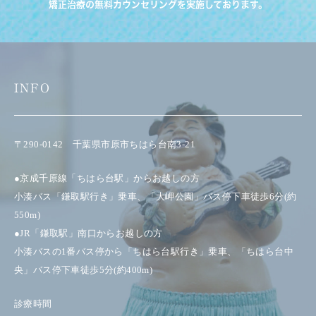
矯正治療の無料カウンセリングを実施しております。
INFO
〒290-0142 千葉県市原市ちはら台南3-21
●京成千原線「ちはら台駅」からお越しの方
小湊バス「鎌取駅行き」乗車、「大岬公園」バス停下車徒歩6分(約
550m)
●JR「鎌取駅」南口からお越しの方
小湊バスの1番バス停から「ちはら台駅行き」乗車、「ちはら台中
央」バス停下車徒歩5分(約400m)
診療時間