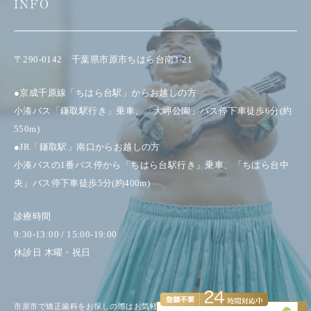
INFO
〒290-0142 千葉県市原市ちはら台南3-21
●京成千原線「ちはら台駅」からお越しの方
小湊バス「鎌取駅行き」乗車、「大岬公園」バス停下車徒歩6分(約
550m)
●JR「鎌取駅」南口からお越しの方
小湊バスの1番バス停から「ちはら台駅行き」乗車、「ちはら台中
央」バス停下車徒歩5分(約400m)
診療時間
9:30-13:00 / 15:00-19:00
休診日 木曜・祝日
市原市で矯正歯科をお探しの際はお気軽にお問い合わせください。© よこ