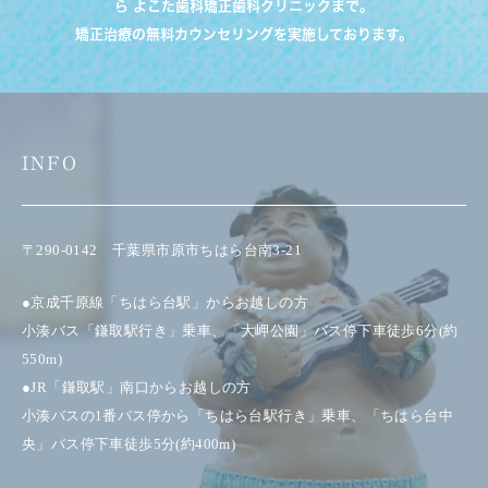
ら よこた歯科矯正歯科クリニックまで。
矯正治療の無料カウンセリングを実施しております。
INFO
〒290-0142 千葉県市原市ちはら台南3-21
●京成千原線「ちはら台駅」からお越しの方
小湊バス「鎌取駅行き」乗車、「大岬公園」バス停下車徒歩6分(約
550m)
●JR「鎌取駅」南口からお越しの方
小湊バスの1番バス停から「ちはら台駅行き」乗車、「ちはら台中
央」バス停下車徒歩5分(約400m)