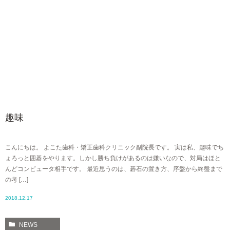
趣味
こんにちは。 よこた歯科・矯正歯科クリニック副院長です。 実は私、趣味でち
ょろっと囲碁をやります。しかし勝ち負けがあるのは嫌いなので、対局はほと
んどコンピュータ相手です。 最近思うのは、碁石の置き方、序盤から終盤まで
の考 […]
2018.12.17
NEWS